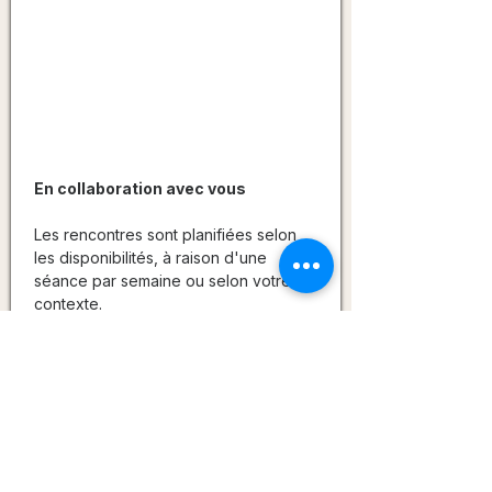
Planifier
vos séances
En collaboration avec vous
Les rencontres sont planifiées selon
les disponibilités, à raison d'une
séance par semaine ou selon votre
contexte.
L'accompagnement débute dans un
cadre simple, confidentiel et adapté à
votre réalité.